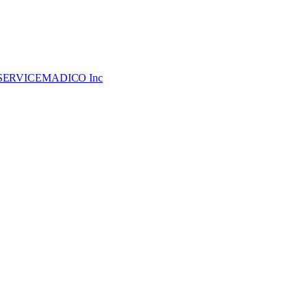
록번호 *
SERVICE
MADICO Inc